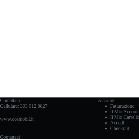
Contattaci
Account
Cellulare:
393 912 8827
Fatturazione
Il Mio Accoun
Il Mio Carrell
www.cosmobil.it
Accedi
Checkout
Contattaci