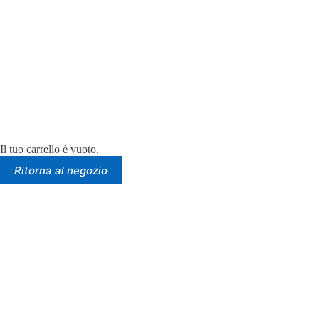
Salta
al
contenuto
Il tuo carrello è vuoto.
Ritorna al negozio