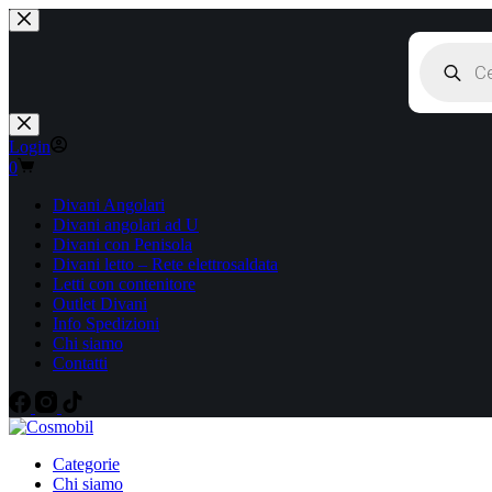
Salta
al
Products
contenuto
search
Login
Carrello
0
Divani Angolari
Divani angolari ad U
Divani con Penisola
Divani letto – Rete elettrosaldata
Letti con contenitore
Outlet Divani
Info Spedizioni
Chi siamo
Contatti
Categorie
Chi siamo