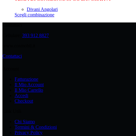
era:
è:
Divani Angolari
€2,720.00.
€1,700.00.
Questo
Scegli combinazione
prodotto
Contattaci
ha
più
Cellulare:
393 912 8827
varianti.
Le
www.cosmobil.it
opzioni
possono
Contattaci
essere
scelte
Account
nella
pagina
Fatturazione
del
Il Mio Account
prodotto
Il Mio Carrello
Accedi
Checkout
Link Utili
Chi Siamo
Termini & Condizioni
Privacy Policy