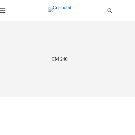
Salta
al
contenuto
CM 240