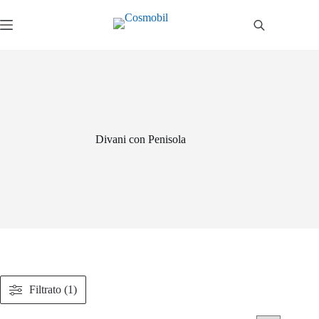
Salta
al
contenuto
Divani con Penisola
Filtrato (1)