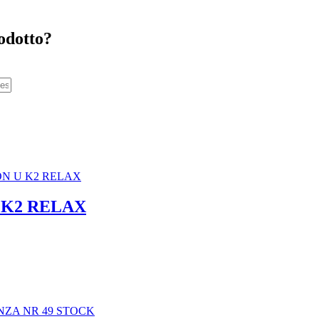
odotto?
U K2 RELAX