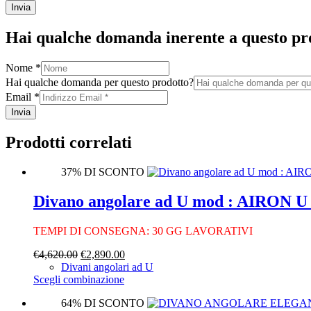
Invia
Hai qualche domanda inerente a questo pr
Nome
*
Hai qualche domanda per questo prodotto?
Email
*
Invia
Prodotti correlati
37% DI SCONTO
Divano angolare ad U mod : AIRON 
TEMPI DI CONSEGNA: 30 GG LAVORATIVI
Il
Il
€
4,620.00
€
2,890.00
prezzo
prezzo
Divani angolari ad U
originale
Questo
attuale
Scegli combinazione
era:
prodotto
è:
64% DI SCONTO
€4,620.00.
ha
€2,890.00.