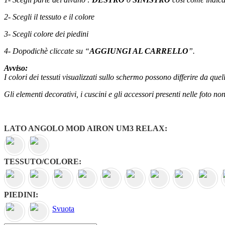
€5,250.00.
€3,290.00.
2- Scegli il tessuto e il colore
3- Scegli colore dei piedini
4- Dopodichè cliccate su “
AGGIUNGI AL CARRELLO
”.
Avviso:
I colori dei tessuti visualizzati sullo schermo possono differire da quel
Gli elementi decorativi, i cuscini e gli accessori presenti nelle foto no
LATO ANGOLO MOD AIRON UM3 RELAX
TESSUTO/COLORE
PIEDINI
Svuota