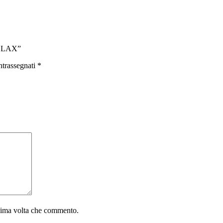
RELAX”
ntrassegnati
*
ssima volta che commento.