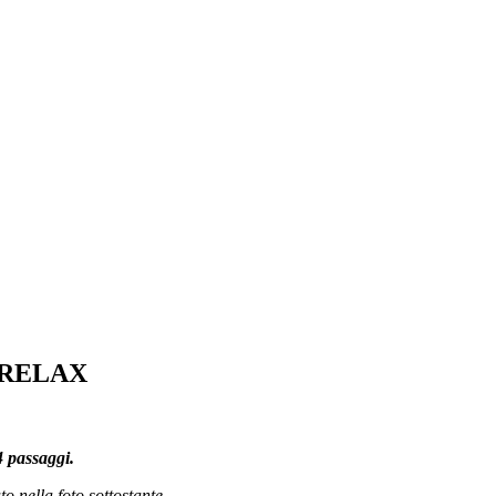
3 RELAX
 passaggi.
o nella foto sottostante.