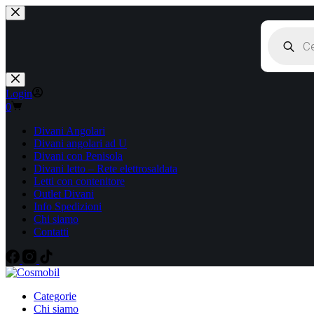
Salta
al
Products
contenuto
search
Login
Carrello
0
Divani Angolari
Divani angolari ad U
Divani con Penisola
Divani letto – Rete elettrosaldata
Letti con contenitore
Outlet Divani
Info Spedizioni
Chi siamo
Contatti
Categorie
Chi siamo