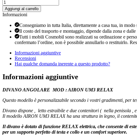
Divano
angolare
Aggiungi al carrello
ad
Informazioni
U
mod
Consegniamo in tutta Italia, direttamente a casa tua, in modo
:
Il costo del trasporto e montaggio, dipende dalla zona e dall
AIRON
Tutti i mobili Cosmobil sono realizzati su ordinazione e person
UM3
confermato l’ordine, non è possibile annullarlo o restituirlo. Re
RELAX
quantità
Informazioni aggiuntive
Recensioni
Hai qualche domanda inerente a questo prodotto?
Informazioni aggiuntive
DIVANO ANGOLARE MOD : AIRON UM3 RELAX
Questo modello è personalizzabile secondo i vostri gradimenti, per tes
Divano dispone , letto estraibile e due contenitori ( nella penisola , e
Il modello AIRON UM3 RELAX ha una struttura in legno, il contenito
Il divano è dotato di funzione RELAX elettrica, che consente di esten
per un supporto perfetto di testa e collo e un comfort superiore.