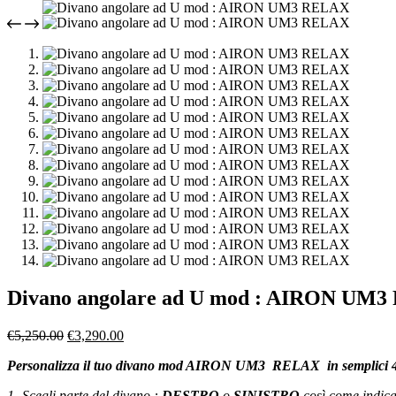
Divano angolare ad U mod : AIRON UM
Il
Il
€
5,250.00
€
3,290.00
prezzo
prezzo
Personalizza il tuo divano mod AIRON UM3 RELAX in semplici 4
originale
attuale
era:
è:
1- Scegli parte del divano :
DESTRO
o
SINISTRO
così come indicat