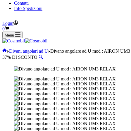
Contatti
Info Spedizioni
Login
Carrello
0
Menu
Home
Divani angolari ad U
Divano angolare ad U mod : AIRON U
37% DI SCONTO
🔍