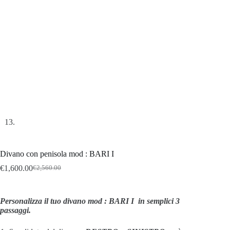
Divano con penisola mod : BARI I
€
1,600.00
€
2,560.00
Il
Il
prezzo
prezzo
originale
attuale
era:
è:
Personalizza il tuo divano mod : BARI I in semplici 3
€2,560.00.
€1,600.00.
passaggi.