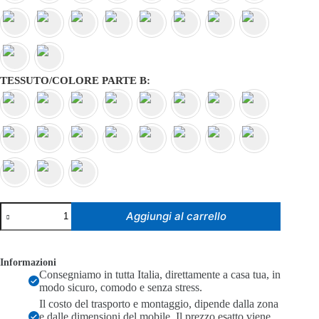
TESSUTO/COLORE PARTE B
Divano
Aggiungi al carrello
con
penisola
mod
:
Informazioni
BARI
Consegniamo in tutta Italia, direttamente a casa tua, in
I
modo sicuro, comodo e senza stress.
quantità
Il costo del trasporto e montaggio, dipende dalla zona
e dalle dimensioni del mobile. Il prezzo esatto viene