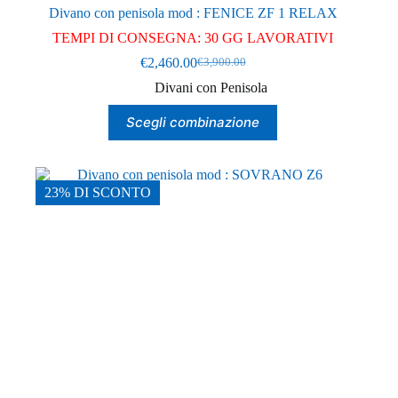
Divano con penisola mod : FENICE ZF 1 RELAX
TEMPI DI CONSEGNA: 30 GG LAVORATIVI
€
2,460.00
€
3,900.00
Il
Il
prezzo
prezzo
Divani con Penisola
originale
attuale
Questo
era:
è:
Scegli combinazione
prodotto
€3,900.00.
€2,460.00.
ha
più
varianti.
Le
23% DI SCONTO
opzioni
possono
essere
scelte
nella
pagina
del
prodotto