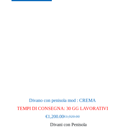
Divano con penisola mod : CREMA
TEMPI DI CONSEGNA: 30 GG LAVORATIVI
€
1,200.00
€
1,920.00
Il
Il
prezzo
prezzo
Divani con Penisola