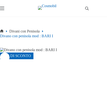
Salta
al
contenuto
Divani con Penisola
Home
Divano con penisola mod : BARI I
38% DI SCONTO