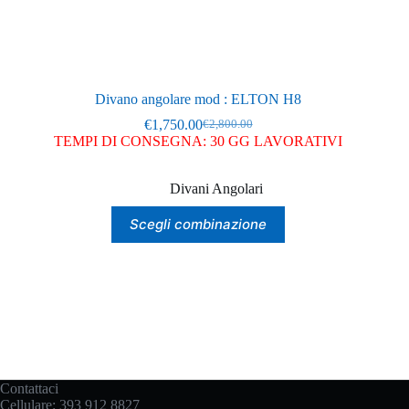
Divano angolare mod : ELTON H8
€
1,750.00
€
2,800.00
Il
Il
TEMPI DI CONSEGNA: 30 GG LAVORATIVI
prezzo
prezzo
originale
attuale
era:
è:
Divani Angolari
€2,800.00.
€1,750.00.
Questo
Scegli combinazione
prodotto
ha
più
varianti.
Le
opzioni
possono
essere
scelte
nella
Contattaci
pagina
Cellulare:
393 912 8827