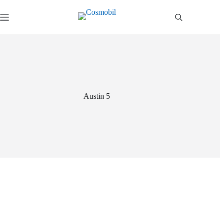
Salta
al
contenuto
Austin 5