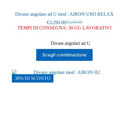
Divano angolare ad U mod : AIRON UM3 RELAX
€
3,290.00
€
5,250.00
Il
Il
TEMPI DI CONSEGNA: 30 GG LAVORATIVI
prezzo
prezzo
originale
attuale
era:
è:
Divani angolari ad U
€5,250.00.
€3,290.00.
Questo
Scegli combinazione
prodotto
ha
più
varianti.
Le
38% DI SCONTO
opzioni
possono
essere
scelte
nella
pagina
del
prodotto