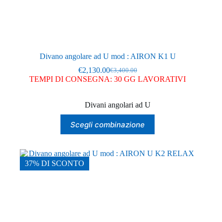
Divano angolare ad U mod : AIRON K1 U
€
2,130.00
€
3,400.00
Il
Il
TEMPI DI CONSEGNA: 30 GG LAVORATIVI
prezzo
prezzo
originale
attuale
era:
è:
Divani angolari ad U
€3,400.00.
€2,130.00.
Questo
Scegli combinazione
prodotto
ha
più
varianti.
Le
37% DI SCONTO
opzioni
possono
essere
scelte
nella
pagina