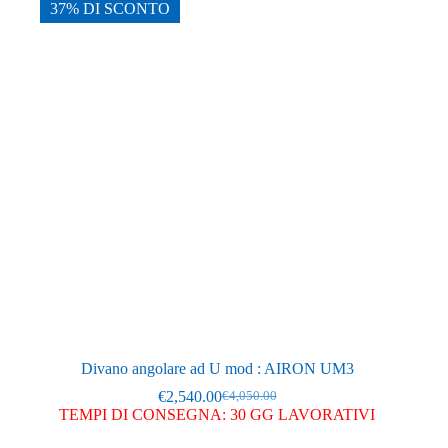
Le
37% DI SCONTO
opzioni
possono
essere
scelte
nella
pagina
del
prodotto
Divano angolare ad U mod : AIRON UM3
€
2,540.00
€
4,050.00
Il
Il
TEMPI DI CONSEGNA: 30 GG LAVORATIVI
prezzo
prezzo
originale
attuale