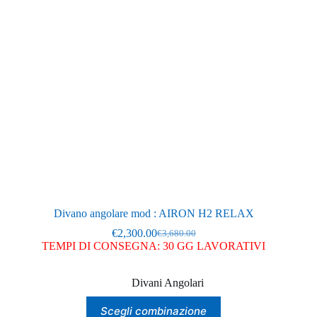
scelte
nella
pagina
del
prodotto
Divano angolare mod : AIRON H2 RELAX
€
2,300.00
€
3,680.00
Il
Il
TEMPI DI CONSEGNA: 30 GG LAVORATIVI
prezzo
prezzo
originale
attuale
era:
è:
Divani Angolari
€3,680.00.
€2,300.00.
Questo
Scegli combinazione
prodotto