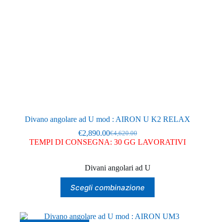
del
prodotto
Divano angolare ad U mod : AIRON U K2 RELAX
€
2,890.00
€
4,620.00
Il
Il
TEMPI DI CONSEGNA: 30 GG LAVORATIVI
prezzo
prezzo
originale
attuale
era:
è:
Divani angolari ad U
€4,620.00.
€2,890.00.
Questo
Scegli combinazione
prodotto
ha
più
varianti.