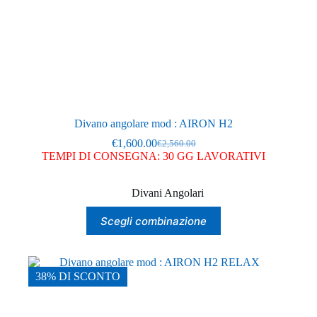
Divano angolare mod : AIRON H2
€
1,600.00
€
2,560.00
Il
Il
TEMPI DI CONSEGNA: 30 GG LAVORATIVI
prezzo
prezzo
originale
attuale
era:
è:
Divani Angolari
€2,560.00.
€1,600.00.
Questo
Scegli combinazione
prodotto
ha
più
varianti.
Le
38% DI SCONTO
opzioni
possono
essere